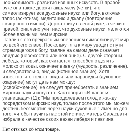
необходимость развития изящных искусств. В правой
руке она также держит акшамалу (четки), что
символизирует все духовные науки или йогу, включая
тапас (аскетизм), медитацию и джапу (повторение
священного имени). Держа книгу в левой руке, а четки в
правой, она явно учит нас, что духовные науки, являются
более важными, чем мирские.
Павлин с его прекрасным оперением символизирует мир
во всей его славе. Поскольку тяга к миру уводит с пути
стремящегося к богу, павлин на самом деле означает
авидъю (невежество или незнание). С другой стороны,
лебедь, который, как считается, способен отделять
молоко от воды, означает вивеку (мудрость, различение),
и следовательно, видью (истинное знание). Хотя
известно, что только, видъя, или паравидья (духовное
озарение) могут дать нам мокшу:
(освобождение), не следует пренебрегать и знанием
мирских наук и искусств. Как говорит «Ишавасья-
упанишада» (11): "Мы преодолеваем голод и жажду
посредством мирских наук, только после этого мы можем
достичь бессмертия через науки духовные." Именно для
того, «чтобы научить нас этой истине, матерь Сарасвати
избрала в качестве своих вахан лебедя и павлина!
Нет отзывов об этом товаре.