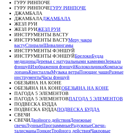
ГУРУ РИНПОЧЕ
ГУРУ РИНПОЧЕ
ГУРУ РИНПОЧЕ
ДЖАМБАЛА
ДЖАМБАЛА
ДЖАМБАЛА
ЖЕЗЛ РУИ
ЖЕЗЛ РУИ
ЖЕЗЛ РУИ
ИНСТРУМЕНТЫ ВАСТУ
ИНСТРУМЕНТЫ ВАСТУ
Меру чакра
васту
Спирали
Шивалингамы
ИНСТРУМЕНТЫ ФЭНШУЙ
ИНСТРУМЕНТЫ ФЭНШУЙ
Брелоки
Будда
медицины
Деревья с натуральными камнями
Зеркала
фэншуй
Изображения фэншуй
Колокольчики
Компасы
лопань
Кристаллы
Музыка ветра
Поющие чаши
Разные
инструменты
Часы фэншуй
ОБЕЗЬЯНА НА КОНЕ
ОБЕЗЬЯНА НА КОНЕ
ОБЕЗЬЯНА НА КОНЕ
ПАГОДА 5 ЭЛЕМЕНТОВ
ПАГОДА 5 ЭЛЕМЕНТОВ
ПАГОДА 5 ЭЛЕМЕНТОВ
ПОДВЕСКА БУДДА
ПОДВЕСКА БУДДА
ПОДВЕСКА БУДДА
СВЕЧИ
СВЕЧИ
Двойного действия
Денежные
свечи
Лунные
Программные
Радужные
Свечи-
талисманы
Тонкие
Тройного действия
Чакровые