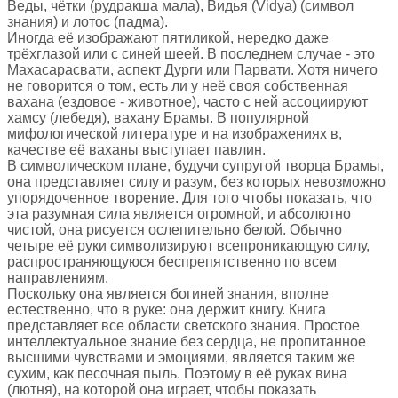
Веды, чётки (рудракша мала), Видья (Vidya) (символ
знания) и лотос (падма).
Иногда её изображают пятиликой, нередко даже
трёхглазой или с синей шеей. В последнем случае - это
Махасарасвати, аспект Дурги или Парвати. Хотя ничего
не говорится о том, есть ли у неё своя собственная
вахана (ездовое - животное), часто с ней ассоциируют
хамсу (лебедя), вахану Брамы. В популярной
мифологической литературе и на изображениях в,
качестве её ваханы выступает павлин.
В символическом плане, будучи супругой творца Брамы,
она представляет силу и разум, без которых невозможно
упорядоченное творение. Для того чтобы показать, что
эта разумная сила является огромной, и абсолютно
чистой, она рисуется ослепительно белой. Обычно
четыре её руки символизируют всепроникающую силу,
распространяющуюся беспрепятственно по всем
направлениям.
Поскольку она является богиней знания, вполне
естественно, что в руке: она держит книгу. Книга
представляет все области светского знания. Простое
интеллектуальное знание без сердца, не пропитанное
высшими чувствами и эмоциями, является таким же
сухим, как песочная пыль. Поэтому в её руках вина
(лютня), на которой она играет, чтобы показать