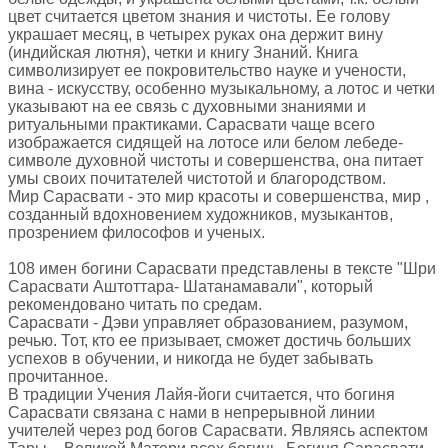
цвет считается цветом знания и чистоты. Ее голову
украшает месяц, в четырех руках она держит вину
(индийская лютня), четки и книгу Знаний. Книга
символизирует ее покровительство науке и учености,
вина - искусству, особенно музыкальному, а лотос и четки
указывают на ее связь с духовными знаниями и
ритуальными практиками. Сарасвати чаще всего
изображается сидящей на лотосе или белом лебеде-
символе духовной чистоты и совершенства, она питает
умы своих почитателей чистотой и благородством.
Мир Сарасвати - это мир красоты и совершенства, мир ,
созданный вдохновением художников, музыкантов,
прозрением философов и ученых.
108 имен богини Сарасвати представлены в тексте "Шри
Сарасвати Аштоттара- Шатанамавали", который
рекомендовано читать по средам.
Сарасвати - Дэви управляет образованием, разумом,
речью. Тот, кто ее призывает, сможет достичь больших
успехов в обучении, и никогда не будет забывать
прочитанное.
В традиции Учения Лайя-йоги считается, что богиня
Сарасвати связана с нами в непрерывной линии
учителей через род богов Сарасвати. Являясь аспектом