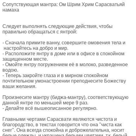
Сопутствующая мантра: Ом Шрим Хрим Сарасватьяй
намаха
Следует выполнять следующие действия, чтобы
правильно обращаться с янтрой
:
- Сначала примите ванну, совершите омовения тела и
настройтесь на добро и мир.
- Расположите янтру в доме или в офисе в спокойном
защищенном месте.
- Омойте янтру погружением её в молоко, разведенное
водою.
- Теперь закройте глаза и в мирном спокойном
почтительном умонастроении преподнесите Божеству
ваши желания.
Произнесите мантру (биджа-мантру), соответствующую
данной янтре по меньшей мере 9 раз.
- Делайте всё вышеописанное регулярно.
Главными чертами Сарасвати являются чистота и
благородство, в текстах говорится что она "чиста как
снег". Она всегда спокойна и доброжелательна, носит
белые одежды, и украшена белыми цветами, т.к. белый