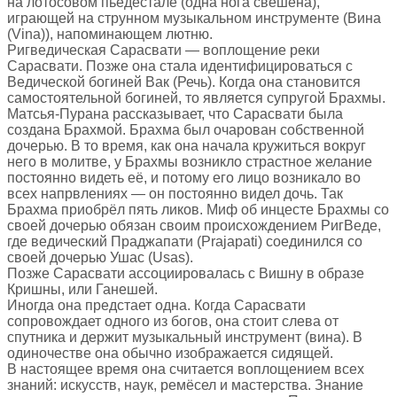
на лотосовом пьедестале (одна нога свешена),
играющей на струнном музыкальном инструменте (Вина
(Vina)), напоминающем лютню.
Ригведическая Сарасвати — воплощение реки
Сарасвати. Позже она стала идентифицироваться с
Ведической богиней Вак (Речь). Когда она становится
самостоятельной богиней, то является супругой Брахмы.
Матсья-Пурана рассказывает, что Сарасвати была
создана Брахмой. Брахма был очарован собственной
дочерью. В то время, как она начала кружиться вокруг
него в молитве, у Брахмы возникло страстное желание
постоянно видеть её, и потому его лицо возникало во
всех напрвлениях — он постоянно видел дочь. Так
Брахма приобрёл пять ликов. Миф об инцесте Брахмы со
своей дочерью обязан своим происхождением РигВеде,
где ведический Праджапати (Prajapati) соединился со
своей дочерью Ушас (Usas).
Позже Сарасвати ассоциировалась с Вишну в образе
Кришны, или Ганешей.
Иногда она предстает одна. Когда Сарасвати
сопровождает одного из богов, она стоит слева от
спутника и держит
музыкальный инструмент (вина). В
одиночестве она обычно изображается сидящей.
В настоящее время она считается воплощением всех
знаний: искусств, наук, ремёсел и мастерства. Знание