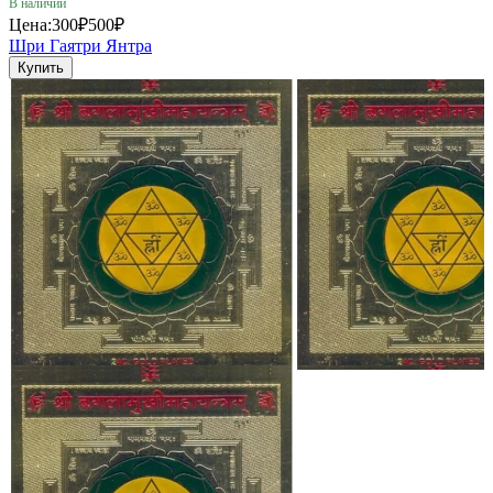
В наличии
Цена:
300₽
500₽
Шри Гаятри Янтра
Купить