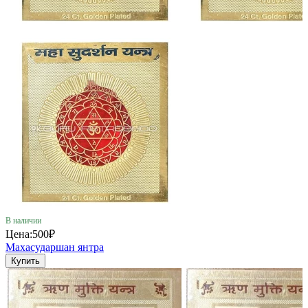
В наличии
Цена:
500₽
Махасударшан янтра
Купить