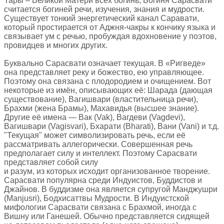
Тары – Великой Матери всех богинь, Богиня Сарасвати
считается богиней речи, изучения, знания и мудрости.
Существует тонкий энергетический канал Саравати,
который простирается от Аджня-чакры к кончику языка и
связывает ум с речью, пробуждая вдохновение у поэтов,
провидцев и многих других.
Буквально Сарасвати означает текущая. В «Ригведе»
она представляет реку и божество, ею управляющее.
Поэтому она связана с плодородием и очищением. Вот
некоторые из имён, описывающих её: Шарада (дающая
существование), Вагишвари (властительница речи),
Брахми (жена Брамы), Махавидья (высшее знание).
Другие её имена — Вак (Vak), Вагдеви (Vagdevi),
Вагишвари (Vagisvari), Бхарати (Bharati), Вани (Vani) и т.д.
"Текущая" может символизировать речь, если её
рассматривать аллегорически. Совершенная речь
предполагает силу и интеллект. Поэтому Сарасвати
представляет собой силу
и разум, из которых исходит организованное творение.
Сарасвати популярна среди Индуистов, Буддистов и
Джайнов. В буддизме она является супругой Манджушри
(Manjusri), Бодхисаттвы Мудрости. В Индуистской
мифологии Сарасвати связана с Брахмой, иногда с
Вишну или Ганешей. Обычно представляется сидящей