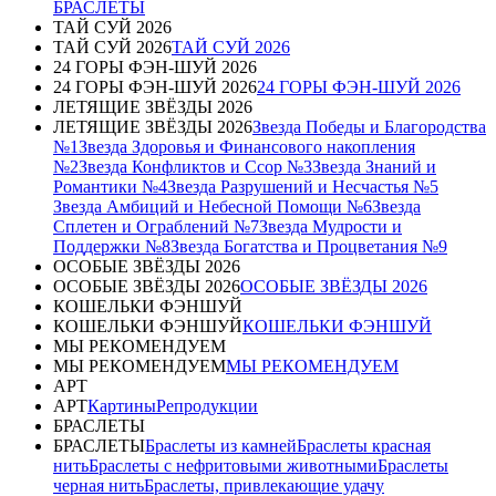
БРАСЛЕТЫ
ТАЙ СУЙ 2026
ТАЙ СУЙ 2026
ТАЙ СУЙ 2026
24 ГОРЫ ФЭН-ШУЙ 2026
24 ГОРЫ ФЭН-ШУЙ 2026
24 ГОРЫ ФЭН-ШУЙ 2026
ЛЕТЯЩИЕ ЗВЁЗДЫ 2026
ЛЕТЯЩИЕ ЗВЁЗДЫ 2026
Звезда Победы и Благородства
№1
Звезда Здоровья и Финансового накопления
№2
Звезда Конфликтов и Ссор №3
Звезда Знаний и
Романтики №4
Звезда Разрушений и Несчастья №5
Звезда Амбиций и Небесной Помощи №6
Звезда
Сплетен и Ограблений №7
Звезда Мудрости и
Поддержки №8
Звезда Богатства и Процветания №9
ОСОБЫЕ ЗВЁЗДЫ 2026
ОСОБЫЕ ЗВЁЗДЫ 2026
ОСОБЫЕ ЗВЁЗДЫ 2026
КОШЕЛЬКИ ФЭНШУЙ
КОШЕЛЬКИ ФЭНШУЙ
КОШЕЛЬКИ ФЭНШУЙ
МЫ РЕКОМЕНДУЕМ
МЫ РЕКОМЕНДУЕМ
МЫ РЕКОМЕНДУЕМ
АРТ
АРТ
Картины
Репродукции
БРАСЛЕТЫ
БРАСЛЕТЫ
Браслеты из камней
Браслеты красная
нить
Браслеты с нефритовыми животными
Браслеты
черная нить
Браслеты, привлекающие удачу