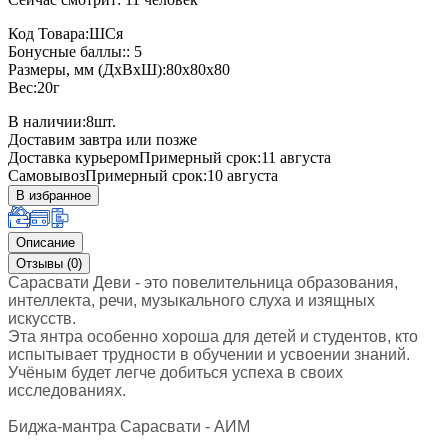
Код Товара:ШСя
Бонусные баллы:: 5
Размеры, мм (ДхВхШ):80x80x80
Вес:20г
В наличии:
8
шт.
Доставим завтра или позже
Доставка курьером
Примерный срок:11 августа
Самовывоз
Примерный срок:10 августа
В избранное
Описание
Отзывы (0)
Сарасвати Деви - это повелительница образования,
интеллекта, речи, музыкального слуха и изящных
искусств.
Эта янтра
особенно хороша для детей и студентов, кто
испытывает трудности в обучении и усвоении знаний.
Учёным будет легче добиться успеха в своих
исследованиях.
Биджа-мантра Сарасвати - АИМ