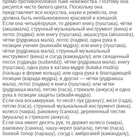
прямо противоположно тьме невежества. Поэтому она
рисуется чисто белого цвета. Поскольку она
представляет все искусства, науки и ремёсла, она
должна быть необыкновенно красивой и изящной.
Если она четырёхрукая, то держит книгу (пуштака), чётки
(акшамала), струнный музыкальный инструмент (вина) и
лотос (падма); или книгу (пуштака), акшасутра (aksasutra),
чётки (рудракша мала), лотос (падма), одна рука в
позиции учения (вьякхайя мудра); или книгу (пуштака),
чётки (рудракша мала), струнный музыкальный
инструмент (вина) и сосуд (камандалу); или священный
посох (суданда (sudanda)), чётки (рудракша мала), книгу
(пуштака), одна рука в катака-мудре (kataka-mudra)
(пальцы в форме кольца); или одна рука в благодающей
позиции (варада-мудра), в других — чётки (рудракша
мала), лотос (падма) и книга (пуштака); или чётки
(рудракша мала), петлю (паса), стрекало (анкуса) и одна
рука в позиции защиты (абхайя-мудра).
Если она восьмирукая, то несёт лук (дханус), жезл (гада),
петлю (паса), струнный музыкальный инструмент (вина),
колесо (чакра), раковину (санкха), деревянный пестик
(мушала) и стрекало (анкуса).
Если она имеет десять рук, то держит колесо (чакра),
раковину (санкха), чашу-череп (капала), петлю (паса),
боевой топор (парашу), сосуд с амброзией (камандалу),