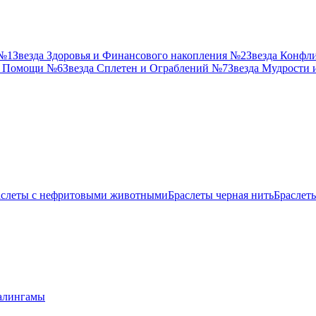
 №1
Звезда Здоровья и Финансового накопления №2
Звезда Конфл
й Помощи №6
Звезда Сплетен и Ограблений №7
Звезда Мудрости
аслеты с нефритовыми животными
Браслеты черная нить
Браслет
лингамы