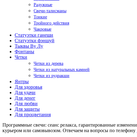
Радужные
Свечи-талисманы
Тонкие
Тройного действия
Чакровые
Статуэтки ганеши
Статуэтки фэншуй
Тыквы Ву Лу
Фонтаны
Четки
Четки из дерева
Четки из натуральных камней
Четки из рудракши
Янтры
Для здоровья
Для удачи
Для денег
Для любви
Для защиты
Для процветания
Программные свечи: сеанс релакса, гарантированные изменен
курьером или самовывозом. Отвечаем на вопросы по телефону