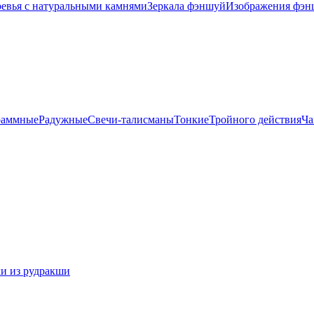
евья с натуральными камнями
Зеркала фэншуй
Изображения фэн
раммные
Радужные
Свечи-талисманы
Тонкие
Тройного действия
Ча
и из рудракши