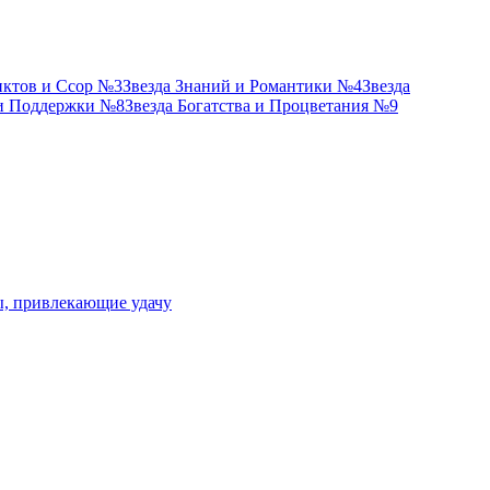
иктов и Ссор №3
Звезда Знаний и Романтики №4
Звезда
 и Поддержки №8
Звезда Богатства и Процветания №9
ы, привлекающие удачу