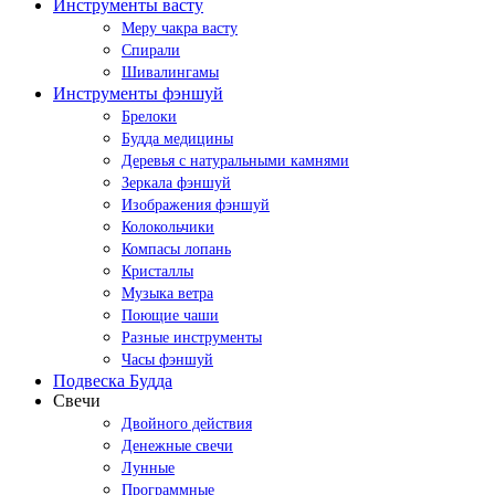
Инструменты васту
Меру чакра васту
Спирали
Шивалингамы
Инструменты фэншуй
Брелоки
Будда медицины
Деревья с натуральными камнями
Зеркала фэншуй
Изображения фэншуй
Колокольчики
Компасы лопань
Кристаллы
Музыка ветра
Поющие чаши
Разные инструменты
Часы фэншуй
Подвеска Будда
Свечи
Двойного действия
Денежные свечи
Лунные
Программные