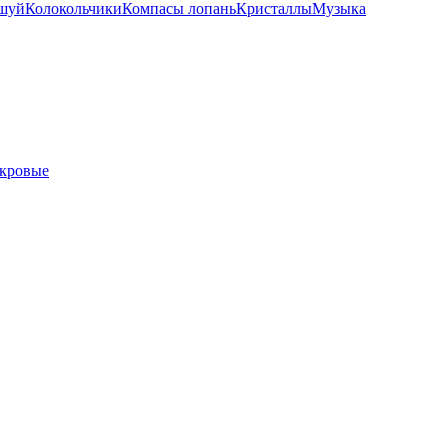
шуй
Колокольчики
Компасы лопань
Кристаллы
Музыка
кровые