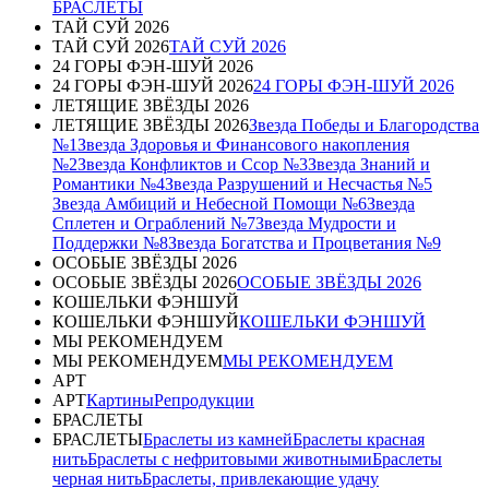
БРАСЛЕТЫ
ТАЙ СУЙ 2026
ТАЙ СУЙ 2026
ТАЙ СУЙ 2026
24 ГОРЫ ФЭН-ШУЙ 2026
24 ГОРЫ ФЭН-ШУЙ 2026
24 ГОРЫ ФЭН-ШУЙ 2026
ЛЕТЯЩИЕ ЗВЁЗДЫ 2026
ЛЕТЯЩИЕ ЗВЁЗДЫ 2026
Звезда Победы и Благородства
№1
Звезда Здоровья и Финансового накопления
№2
Звезда Конфликтов и Ссор №3
Звезда Знаний и
Романтики №4
Звезда Разрушений и Несчастья №5
Звезда Амбиций и Небесной Помощи №6
Звезда
Сплетен и Ограблений №7
Звезда Мудрости и
Поддержки №8
Звезда Богатства и Процветания №9
ОСОБЫЕ ЗВЁЗДЫ 2026
ОСОБЫЕ ЗВЁЗДЫ 2026
ОСОБЫЕ ЗВЁЗДЫ 2026
КОШЕЛЬКИ ФЭНШУЙ
КОШЕЛЬКИ ФЭНШУЙ
КОШЕЛЬКИ ФЭНШУЙ
МЫ РЕКОМЕНДУЕМ
МЫ РЕКОМЕНДУЕМ
МЫ РЕКОМЕНДУЕМ
АРТ
АРТ
Картины
Репродукции
БРАСЛЕТЫ
БРАСЛЕТЫ
Браслеты из камней
Браслеты красная
нить
Браслеты с нефритовыми животными
Браслеты
черная нить
Браслеты, привлекающие удачу