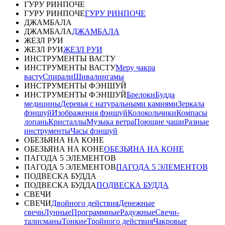
ГУРУ РИНПОЧЕ
ГУРУ РИНПОЧЕ
ГУРУ РИНПОЧЕ
ДЖАМБАЛА
ДЖАМБАЛА
ДЖАМБАЛА
ЖЕЗЛ РУИ
ЖЕЗЛ РУИ
ЖЕЗЛ РУИ
ИНСТРУМЕНТЫ ВАСТУ
ИНСТРУМЕНТЫ ВАСТУ
Меру чакра
васту
Спирали
Шивалингамы
ИНСТРУМЕНТЫ ФЭНШУЙ
ИНСТРУМЕНТЫ ФЭНШУЙ
Брелоки
Будда
медицины
Деревья с натуральными камнями
Зеркала
фэншуй
Изображения фэншуй
Колокольчики
Компасы
лопань
Кристаллы
Музыка ветра
Поющие чаши
Разные
инструменты
Часы фэншуй
ОБЕЗЬЯНА НА КОНЕ
ОБЕЗЬЯНА НА КОНЕ
ОБЕЗЬЯНА НА КОНЕ
ПАГОДА 5 ЭЛЕМЕНТОВ
ПАГОДА 5 ЭЛЕМЕНТОВ
ПАГОДА 5 ЭЛЕМЕНТОВ
ПОДВЕСКА БУДДА
ПОДВЕСКА БУДДА
ПОДВЕСКА БУДДА
СВЕЧИ
СВЕЧИ
Двойного действия
Денежные
свечи
Лунные
Программные
Радужные
Свечи-
талисманы
Тонкие
Тройного действия
Чакровые