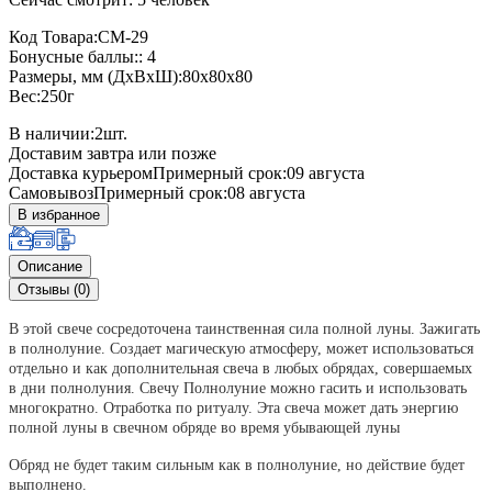
Код Товара:СМ-29
Бонусные баллы:: 4
Размеры, мм (ДхВхШ):80x80x80
Вес:250г
В наличии:
2
шт.
Доставим завтра или позже
Доставка курьером
Примерный срок:09 августа
Самовывоз
Примерный срок:08 августа
В избранное
Описание
Отзывы (0)
В этой свече сосредоточена таинственная сила полной луны. Зажигать
в полнолуние. Создает магическую атмосферу, может использоваться
отдельно и как дополнительная свеча в любых обрядах, совершаемых
в дни полнолуния. Свечу Полнолуние можно гасить и использовать
многократно. Отработка по ритуалу.
Эта свеча может дать энергию
полной луны в свечном обряде во время убывающей луны
Обряд не будет таким сильным как в полнолуние, но действие будет
выполнено.