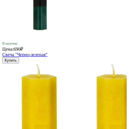
В наличии
Цена:
690₽
Свеча "Черно-зеленая"
Купить