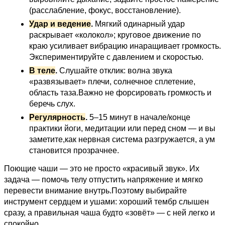
(расслабление, фокус, восстановление).
Удар и ведение
.
Мягкий одинарный удар
раскрывает «колокол»; круговое движение по
краю усиливает вибрацию инаращивает громкость.
Экспериментируйте с давлением и скоростью.
В теле
.
Слушайте отклик: волна звука
«развязывает» плечи, солнечное сплетение,
область таза.Важно не форсировать громкость и
беречь слух.
Регулярность
.
5–15 минут в начале/конце
практики йоги, медитации или перед сном — и вы
заметите,как нервная система разгружается, а ум
становится прозрачнее.
Поющие чаши — это не просто «красивый звук». Их
задача — помочь телу отпустить напряжение и мягко
перевести внимание внутрь.Поэтому выбирайте
инструмент сердцем и ушами: хороший тембр слышен
сразу, а правильная чаша будто «зовёт» — с ней легко и
спокойно.