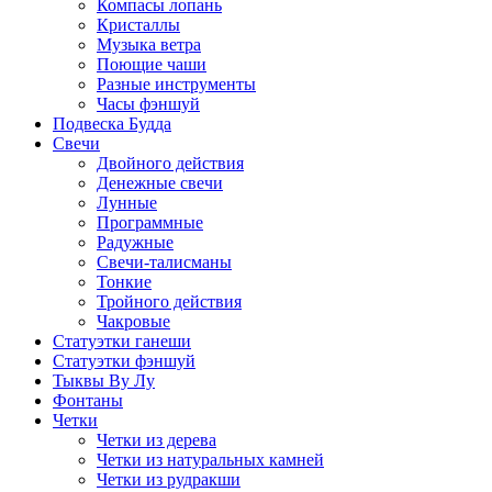
Компасы лопань
Кристаллы
Музыка ветра
Поющие чаши
Разные инструменты
Часы фэншуй
Подвеска Будда
Свечи
Двойного действия
Денежные свечи
Лунные
Программные
Радужные
Свечи-талисманы
Тонкие
Тройного действия
Чакровые
Статуэтки ганеши
Статуэтки фэншуй
Тыквы Ву Лу
Фонтаны
Четки
Четки из дерева
Четки из натуральных камней
Четки из рудракши