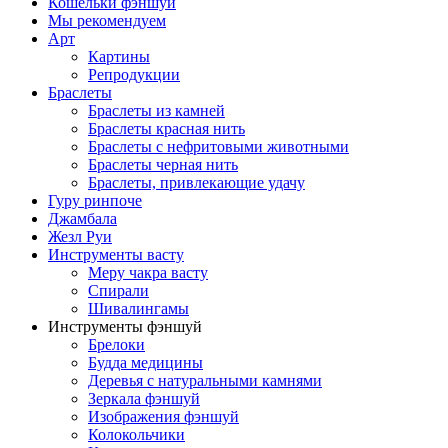
Кошельки фэншуй
Мы рекомендуем
Арт
Картины
Репродукции
Браслеты
Браслеты из камней
Браслеты красная нить
Браслеты с нефритовыми животными
Браслеты черная нить
Браслеты, привлекающие удачу
Гуру ринпоче
Джамбала
Жезл Руи
Инструменты васту
Меру чакра васту
Спирали
Шивалингамы
Инструменты фэншуй
Брелоки
Будда медицины
Деревья с натуральными камнями
Зеркала фэншуй
Изображения фэншуй
Колокольчики