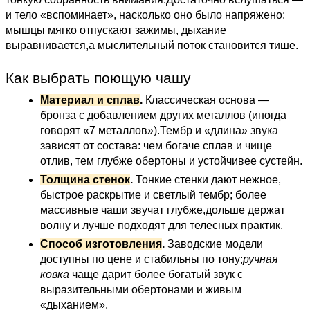
и тело «вспоминает», насколько оно было напряжено:
мышцы мягко отпускают зажимы, дыхание
выравнивается,а мыслительный поток становится тише.
Как выбрать поющую чашу
Материал и сплав
.
Классическая основа —
бронза с добавлением других металлов (иногда
говорят «7 металлов»).Тембр и «длина» звука
зависят от состава: чем богаче сплав и чище
отлив, тем глубже обертоны и устойчивее сустейн.
Толщина стенок
.
Тонкие стенки дают нежное,
быстрое раскрытие и светлый тембр; более
массивные чаши звучат глубже,дольше держат
волну и лучше подходят для телесных практик.
Способ изготовления
.
Заводские модели
доступны по цене и стабильны по тону;
ручная
ковка
чаще дарит более богатый звук с
выразительными обертонами и живым
«дыханием».