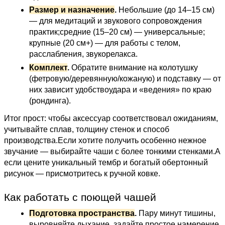
Размер и назначение
.
Небольшие (до 14–15 см)
— для медитаций и звукового сопровождения
практик;средние (15–20 см) — универсальные;
крупные (20 см+) — для работы с телом,
расслабления, звукорелакса.
Комплект
.
Обратите внимание на колотушку
(фетровую/деревянную/кожаную) и подставку — от
них зависит удобствоудара и «ведения» по краю
(рондинга).
Итог прост: чтобы аксессуар соответствовал ожиданиям,
учитывайте сплав, толщину стенок и способ
производства.Если хотите получить особенно нежное
звучание — выбирайте чаши с более тонкими стенками.А
если цените уникальный тембр и богатый обертонный
рисунок — присмотритесь к ручной ковке.
Как работать с поющей чашей
Подготовка пространства
.
Пару минут тишины,
выровняйте дыхание, задайте простое намерение