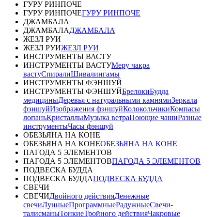
ГУРУ РИНПОЧЕ
ГУРУ РИНПОЧЕ
ГУРУ РИНПОЧЕ
ДЖАМБАЛА
ДЖАМБАЛА
ДЖАМБАЛА
ЖЕЗЛ РУИ
ЖЕЗЛ РУИ
ЖЕЗЛ РУИ
ИНСТРУМЕНТЫ ВАСТУ
ИНСТРУМЕНТЫ ВАСТУ
Меру чакра
васту
Спирали
Шивалингамы
ИНСТРУМЕНТЫ ФЭНШУЙ
ИНСТРУМЕНТЫ ФЭНШУЙ
Брелоки
Будда
медицины
Деревья с натуральными камнями
Зеркала
фэншуй
Изображения фэншуй
Колокольчики
Компасы
лопань
Кристаллы
Музыка ветра
Поющие чаши
Разные
инструменты
Часы фэншуй
ОБЕЗЬЯНА НА КОНЕ
ОБЕЗЬЯНА НА КОНЕ
ОБЕЗЬЯНА НА КОНЕ
ПАГОДА 5 ЭЛЕМЕНТОВ
ПАГОДА 5 ЭЛЕМЕНТОВ
ПАГОДА 5 ЭЛЕМЕНТОВ
ПОДВЕСКА БУДДА
ПОДВЕСКА БУДДА
ПОДВЕСКА БУДДА
СВЕЧИ
СВЕЧИ
Двойного действия
Денежные
свечи
Лунные
Программные
Радужные
Свечи-
талисманы
Тонкие
Тройного действия
Чакровые