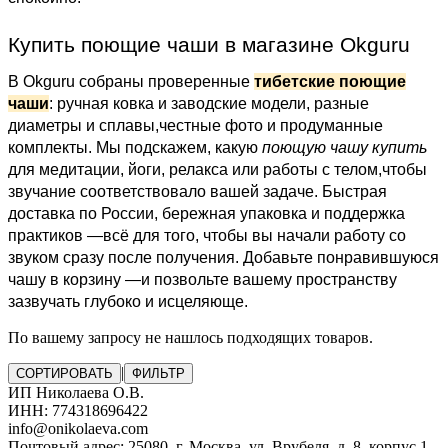
Купить поющие чаши в магазине Okguru
В Okguru собраны проверенные
тибетские поющие
чаши
: ручная ковка и заводские модели, разные
диаметры и сплавы,честные фото и продуманные
комплекты. Мы подскажем, какую
поющую чашу купить
для медитации, йоги, релакса или работы с телом,чтобы
звучание соответствовало вашей задаче. Быстрая
доставка по России, бережная упаковка и поддержка
практиков —всё для того, чтобы вы начали работу со
звуком сразу после получения. Добавьте понравившуюся
чашу в корзину —и позвольте вашему пространству
зазвучать глубоко и исцеляюще.
По вашему запросу не нашлось подходящих товаров.
|
СОРТИРОВАТЬ
ФИЛЬТР
ИП Николаева О.В.
ИНН: 774318696422
info@onikolaeva.com
Почтовый адрес: 25080, г. Москва, ул. Врубеля, д. 8, корпус 1,