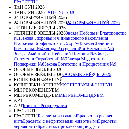
БРАСЛЕТЫ
ТАЙ СУЙ 2026
ТАЙ СУЙ 2026
ТАЙ СУЙ 2026
24 ГОРЫ ФЭН-ШУЙ 2026
24 ГОРЫ ФЭН-ШУЙ 2026
24 ГОРЫ ФЭН-ШУЙ 2026
ЛЕТЯЩИЕ ЗВЁЗДЫ 2026
ЛЕТЯЩИЕ ЗВЁЗДЫ 2026
Звезда Победы и Благородства
№1
Звезда Здоровья и Финансового накопления
№2
Звезда Конфликтов и Ссор №3
Звезда Знаний и
Романтики №4
Звезда Разрушений и Несчастья №5
Звезда Амбиций и Небесной Помощи №6
Звезда
Сплетен и Ограблений №7
Звезда Мудрости и
Поддержки №8
Звезда Богатства и Процветания №9
ОСОБЫЕ ЗВЁЗДЫ 2026
ОСОБЫЕ ЗВЁЗДЫ 2026
ОСОБЫЕ ЗВЁЗДЫ 2026
КОШЕЛЬКИ ФЭНШУЙ
КОШЕЛЬКИ ФЭНШУЙ
КОШЕЛЬКИ ФЭНШУЙ
МЫ РЕКОМЕНДУЕМ
МЫ РЕКОМЕНДУЕМ
МЫ РЕКОМЕНДУЕМ
АРТ
АРТ
Картины
Репродукции
БРАСЛЕТЫ
БРАСЛЕТЫ
Браслеты из камней
Браслеты красная
нить
Браслеты с нефритовыми животными
Браслеты
черная нить
Браслеты, привлекающие удачу