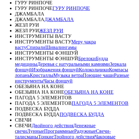
ГУРУ РИНПОЧЕ
ГУРУ РИНПОЧЕ
ГУРУ РИНПОЧЕ
ДЖАМБАЛА
ДЖАМБАЛА
ДЖАМБАЛА
ЖЕЗЛ РУИ
ЖЕЗЛ РУИ
ЖЕЗЛ РУИ
ИНСТРУМЕНТЫ ВАСТУ
ИНСТРУМЕНТЫ ВАСТУ
Меру чакра
васту
Спирали
Шивалингамы
ИНСТРУМЕНТЫ ФЭНШУЙ
ИНСТРУМЕНТЫ ФЭНШУЙ
Брелоки
Будда
медицины
Деревья с натуральными камнями
Зеркала
фэншуй
Изображения фэншуй
Колокольчики
Компасы
лопань
Кристаллы
Музыка ветра
Поющие чаши
Разные
инструменты
Часы фэншуй
ОБЕЗЬЯНА НА КОНЕ
ОБЕЗЬЯНА НА КОНЕ
ОБЕЗЬЯНА НА КОНЕ
ПАГОДА 5 ЭЛЕМЕНТОВ
ПАГОДА 5 ЭЛЕМЕНТОВ
ПАГОДА 5 ЭЛЕМЕНТОВ
ПОДВЕСКА БУДДА
ПОДВЕСКА БУДДА
ПОДВЕСКА БУДДА
СВЕЧИ
СВЕЧИ
Двойного действия
Денежные
свечи
Лунные
Программные
Радужные
Свечи-
талисманы
Тонкие
Тройного действия
Чакровые