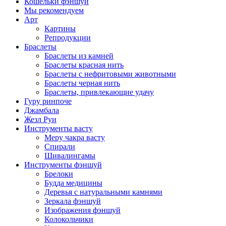
Кошельки фэншуй
Мы рекомендуем
Арт
Картины
Репродукции
Браслеты
Браслеты из камней
Браслеты красная нить
Браслеты с нефритовыми животными
Браслеты черная нить
Браслеты, привлекающие удачу
Гуру ринпоче
Джамбала
Жезл Руи
Инструменты васту
Меру чакра васту
Спирали
Шивалингамы
Инструменты фэншуй
Брелоки
Будда медицины
Деревья с натуральными камнями
Зеркала фэншуй
Изображения фэншуй
Колокольчики