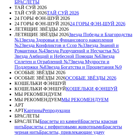
БРАСЛЕТЫ
ТАЙ СУЙ 2026
ТАЙ СУЙ 2026
ТАЙ СУЙ 2026
24 ГОРЫ ФЭН-ШУЙ 2026
24 ГОРЫ ФЭН-ШУЙ 2026
24 ГОРЫ ФЭН-ШУЙ 2026
ЛЕТЯЩИЕ ЗВЁЗДЫ 2026
ЛЕТЯЩИЕ ЗВЁЗДЫ 2026
Звезда Победы и Благородства
№1
Звезда Здоровья и Финансового накопления
№2
Звезда Конфликтов и Ссор №3
Звезда Знаний и
Романтики №4
Звезда Разрушений и Несчастья №5
Звезда Амбиций и Небесной Помощи №6
Звезда
Сплетен и Ограблений №7
Звезда Мудрости и
Поддержки №8
Звезда Богатства и Процветания №9
ОСОБЫЕ ЗВЁЗДЫ 2026
ОСОБЫЕ ЗВЁЗДЫ 2026
ОСОБЫЕ ЗВЁЗДЫ 2026
КОШЕЛЬКИ ФЭНШУЙ
КОШЕЛЬКИ ФЭНШУЙ
КОШЕЛЬКИ ФЭНШУЙ
МЫ РЕКОМЕНДУЕМ
МЫ РЕКОМЕНДУЕМ
МЫ РЕКОМЕНДУЕМ
АРТ
АРТ
Картины
Репродукции
БРАСЛЕТЫ
БРАСЛЕТЫ
Браслеты из камней
Браслеты красная
нить
Браслеты с нефритовыми животными
Браслеты
черная нить
Браслеты, привлекающие удачу