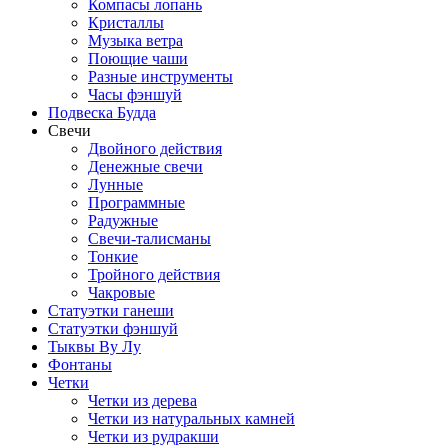
Компасы лопань
Кристаллы
Музыка ветра
Поющие чаши
Разные инструменты
Часы фэншуй
Подвеска Будда
Свечи
Двойного действия
Денежные свечи
Лунные
Программные
Радужные
Свечи-талисманы
Тонкие
Тройного действия
Чакровые
Статуэтки ганеши
Статуэтки фэншуй
Тыквы Ву Лу
Фонтаны
Четки
Четки из дерева
Четки из натуральных камней
Четки из рудракши