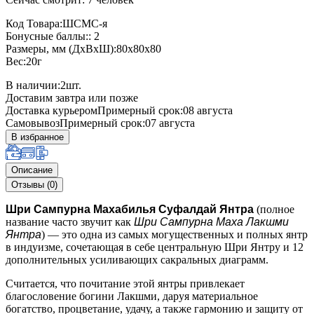
Код Товара:ШСМС-я
Бонусные баллы:: 2
Размеры, мм (ДхВхШ):80x80x80
Вес:20г
В наличии:
2
шт.
Доставим завтра или позже
Доставка курьером
Примерный срок:08 августа
Самовывоз
Примерный срок:07 августа
В избранное
Описание
Отзывы (0)
Шри Сампурна Махабилья Суфалдай Янтра
(полное
название часто звучит как
Шри Сампурна Маха Лакшми
Янтра
) — это одна из самых могущественных и полных янтр
в индуизме, сочетающая в себе центральную Шри Янтру и 12
дополнительных усиливающих сакральных диаграмм.
Считается, что почитание этой янтры привлекает
благословение богини Лакшми, даруя материальное
богатство, процветание, удачу, а также гармонию и защиту от