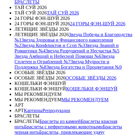
БРАСЛЕТЫ
ТАЙ СУЙ 2026
ТАЙ СУЙ 2026
ТАЙ СУЙ 2026
24 ГОРЫ ФЭН-ШУЙ 2026
24 ГОРЫ ФЭН-ШУЙ 2026
24 ГОРЫ ФЭН-ШУЙ 2026
ЛЕТЯЩИЕ ЗВЁЗДЫ 2026
ЛЕТЯЩИЕ ЗВЁЗДЫ 2026
Звезда Победы и Благородства
№1
Звезда Здоровья и Финансового накопления
№2
Звезда Конфликтов и Ссор №3
Звезда Знаний и
Романтики №4
Звезда Разрушений и Несчастья №5
Звезда Амбиций и Небесной Помощи №6
Звезда
Сплетен и Ограблений №7
Звезда Мудрости и
Поддержки №8
Звезда Богатства и Процветания №9
ОСОБЫЕ ЗВЁЗДЫ 2026
ОСОБЫЕ ЗВЁЗДЫ 2026
ОСОБЫЕ ЗВЁЗДЫ 2026
КОШЕЛЬКИ ФЭНШУЙ
КОШЕЛЬКИ ФЭНШУЙ
КОШЕЛЬКИ ФЭНШУЙ
МЫ РЕКОМЕНДУЕМ
МЫ РЕКОМЕНДУЕМ
МЫ РЕКОМЕНДУЕМ
АРТ
АРТ
Картины
Репродукции
БРАСЛЕТЫ
БРАСЛЕТЫ
Браслеты из камней
Браслеты красная
нить
Браслеты с нефритовыми животными
Браслеты
черная нить
Браслеты, привлекающие удачу