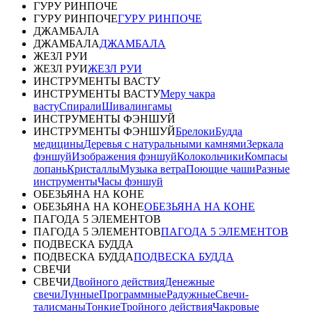
ГУРУ РИНПОЧЕ
ГУРУ РИНПОЧЕ
ГУРУ РИНПОЧЕ
ДЖАМБАЛА
ДЖАМБАЛА
ДЖАМБАЛА
ЖЕЗЛ РУИ
ЖЕЗЛ РУИ
ЖЕЗЛ РУИ
ИНСТРУМЕНТЫ ВАСТУ
ИНСТРУМЕНТЫ ВАСТУ
Меру чакра
васту
Спирали
Шивалингамы
ИНСТРУМЕНТЫ ФЭНШУЙ
ИНСТРУМЕНТЫ ФЭНШУЙ
Брелоки
Будда
медицины
Деревья с натуральными камнями
Зеркала
фэншуй
Изображения фэншуй
Колокольчики
Компасы
лопань
Кристаллы
Музыка ветра
Поющие чаши
Разные
инструменты
Часы фэншуй
ОБЕЗЬЯНА НА КОНЕ
ОБЕЗЬЯНА НА КОНЕ
ОБЕЗЬЯНА НА КОНЕ
ПАГОДА 5 ЭЛЕМЕНТОВ
ПАГОДА 5 ЭЛЕМЕНТОВ
ПАГОДА 5 ЭЛЕМЕНТОВ
ПОДВЕСКА БУДДА
ПОДВЕСКА БУДДА
ПОДВЕСКА БУДДА
СВЕЧИ
СВЕЧИ
Двойного действия
Денежные
свечи
Лунные
Программные
Радужные
Свечи-
талисманы
Тонкие
Тройного действия
Чакровые