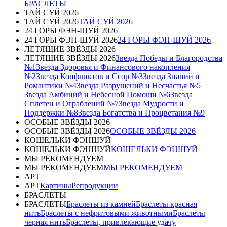
БРАСЛЕТЫ
ТАЙ СУЙ 2026
ТАЙ СУЙ 2026
ТАЙ СУЙ 2026
24 ГОРЫ ФЭН-ШУЙ 2026
24 ГОРЫ ФЭН-ШУЙ 2026
24 ГОРЫ ФЭН-ШУЙ 2026
ЛЕТЯЩИЕ ЗВЁЗДЫ 2026
ЛЕТЯЩИЕ ЗВЁЗДЫ 2026
Звезда Победы и Благородства
№1
Звезда Здоровья и Финансового накопления
№2
Звезда Конфликтов и Ссор №3
Звезда Знаний и
Романтики №4
Звезда Разрушений и Несчастья №5
Звезда Амбиций и Небесной Помощи №6
Звезда
Сплетен и Ограблений №7
Звезда Мудрости и
Поддержки №8
Звезда Богатства и Процветания №9
ОСОБЫЕ ЗВЁЗДЫ 2026
ОСОБЫЕ ЗВЁЗДЫ 2026
ОСОБЫЕ ЗВЁЗДЫ 2026
КОШЕЛЬКИ ФЭНШУЙ
КОШЕЛЬКИ ФЭНШУЙ
КОШЕЛЬКИ ФЭНШУЙ
МЫ РЕКОМЕНДУЕМ
МЫ РЕКОМЕНДУЕМ
МЫ РЕКОМЕНДУЕМ
АРТ
АРТ
Картины
Репродукции
БРАСЛЕТЫ
БРАСЛЕТЫ
Браслеты из камней
Браслеты красная
нить
Браслеты с нефритовыми животными
Браслеты
черная нить
Браслеты, привлекающие удачу