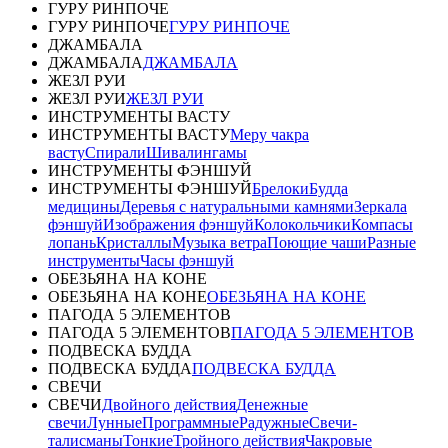
ГУРУ РИНПОЧЕ
ГУРУ РИНПОЧЕ
ГУРУ РИНПОЧЕ
ДЖАМБАЛА
ДЖАМБАЛА
ДЖАМБАЛА
ЖЕЗЛ РУИ
ЖЕЗЛ РУИ
ЖЕЗЛ РУИ
ИНСТРУМЕНТЫ ВАСТУ
ИНСТРУМЕНТЫ ВАСТУ
Меру чакра
васту
Спирали
Шивалингамы
ИНСТРУМЕНТЫ ФЭНШУЙ
ИНСТРУМЕНТЫ ФЭНШУЙ
Брелоки
Будда
медицины
Деревья с натуральными камнями
Зеркала
фэншуй
Изображения фэншуй
Колокольчики
Компасы
лопань
Кристаллы
Музыка ветра
Поющие чаши
Разные
инструменты
Часы фэншуй
ОБЕЗЬЯНА НА КОНЕ
ОБЕЗЬЯНА НА КОНЕ
ОБЕЗЬЯНА НА КОНЕ
ПАГОДА 5 ЭЛЕМЕНТОВ
ПАГОДА 5 ЭЛЕМЕНТОВ
ПАГОДА 5 ЭЛЕМЕНТОВ
ПОДВЕСКА БУДДА
ПОДВЕСКА БУДДА
ПОДВЕСКА БУДДА
СВЕЧИ
СВЕЧИ
Двойного действия
Денежные
свечи
Лунные
Программные
Радужные
Свечи-
талисманы
Тонкие
Тройного действия
Чакровые