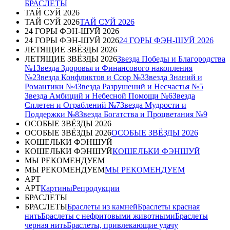
БРАСЛЕТЫ
ТАЙ СУЙ 2026
ТАЙ СУЙ 2026
ТАЙ СУЙ 2026
24 ГОРЫ ФЭН-ШУЙ 2026
24 ГОРЫ ФЭН-ШУЙ 2026
24 ГОРЫ ФЭН-ШУЙ 2026
ЛЕТЯЩИЕ ЗВЁЗДЫ 2026
ЛЕТЯЩИЕ ЗВЁЗДЫ 2026
Звезда Победы и Благородства
№1
Звезда Здоровья и Финансового накопления
№2
Звезда Конфликтов и Ссор №3
Звезда Знаний и
Романтики №4
Звезда Разрушений и Несчастья №5
Звезда Амбиций и Небесной Помощи №6
Звезда
Сплетен и Ограблений №7
Звезда Мудрости и
Поддержки №8
Звезда Богатства и Процветания №9
ОСОБЫЕ ЗВЁЗДЫ 2026
ОСОБЫЕ ЗВЁЗДЫ 2026
ОСОБЫЕ ЗВЁЗДЫ 2026
КОШЕЛЬКИ ФЭНШУЙ
КОШЕЛЬКИ ФЭНШУЙ
КОШЕЛЬКИ ФЭНШУЙ
МЫ РЕКОМЕНДУЕМ
МЫ РЕКОМЕНДУЕМ
МЫ РЕКОМЕНДУЕМ
АРТ
АРТ
Картины
Репродукции
БРАСЛЕТЫ
БРАСЛЕТЫ
Браслеты из камней
Браслеты красная
нить
Браслеты с нефритовыми животными
Браслеты
черная нить
Браслеты, привлекающие удачу