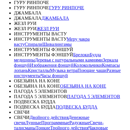
ГУРУ РИНПОЧЕ
ГУРУ РИНПОЧЕ
ГУРУ РИНПОЧЕ
ДЖАМБАЛА
ДЖАМБАЛА
ДЖАМБАЛА
ЖЕЗЛ РУИ
ЖЕЗЛ РУИ
ЖЕЗЛ РУИ
ИНСТРУМЕНТЫ ВАСТУ
ИНСТРУМЕНТЫ ВАСТУ
Меру чакра
васту
Спирали
Шивалингамы
ИНСТРУМЕНТЫ ФЭНШУЙ
ИНСТРУМЕНТЫ ФЭНШУЙ
Брелоки
Будда
медицины
Деревья с натуральными камнями
Зеркала
фэншуй
Изображения фэншуй
Колокольчики
Компасы
лопань
Кристаллы
Музыка ветра
Поющие чаши
Разные
инструменты
Часы фэншуй
ОБЕЗЬЯНА НА КОНЕ
ОБЕЗЬЯНА НА КОНЕ
ОБЕЗЬЯНА НА КОНЕ
ПАГОДА 5 ЭЛЕМЕНТОВ
ПАГОДА 5 ЭЛЕМЕНТОВ
ПАГОДА 5 ЭЛЕМЕНТОВ
ПОДВЕСКА БУДДА
ПОДВЕСКА БУДДА
ПОДВЕСКА БУДДА
СВЕЧИ
СВЕЧИ
Двойного действия
Денежные
свечи
Лунные
Программные
Радужные
Свечи-
талисманы
Тонкие
Тройного действия
Чакровые