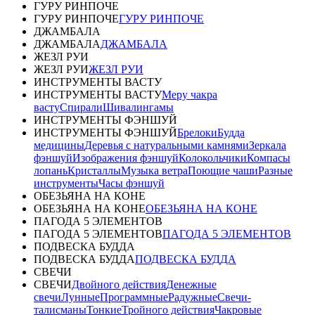
ГУРУ РИНПОЧЕ
ГУРУ РИНПОЧЕ
ГУРУ РИНПОЧЕ
ДЖАМБАЛА
ДЖАМБАЛА
ДЖАМБАЛА
ЖЕЗЛ РУИ
ЖЕЗЛ РУИ
ЖЕЗЛ РУИ
ИНСТРУМЕНТЫ ВАСТУ
ИНСТРУМЕНТЫ ВАСТУ
Меру чакра
васту
Спирали
Шивалингамы
ИНСТРУМЕНТЫ ФЭНШУЙ
ИНСТРУМЕНТЫ ФЭНШУЙ
Брелоки
Будда
медицины
Деревья с натуральными камнями
Зеркала
фэншуй
Изображения фэншуй
Колокольчики
Компасы
лопань
Кристаллы
Музыка ветра
Поющие чаши
Разные
инструменты
Часы фэншуй
ОБЕЗЬЯНА НА КОНЕ
ОБЕЗЬЯНА НА КОНЕ
ОБЕЗЬЯНА НА КОНЕ
ПАГОДА 5 ЭЛЕМЕНТОВ
ПАГОДА 5 ЭЛЕМЕНТОВ
ПАГОДА 5 ЭЛЕМЕНТОВ
ПОДВЕСКА БУДДА
ПОДВЕСКА БУДДА
ПОДВЕСКА БУДДА
СВЕЧИ
СВЕЧИ
Двойного действия
Денежные
свечи
Лунные
Программные
Радужные
Свечи-
талисманы
Тонкие
Тройного действия
Чакровые