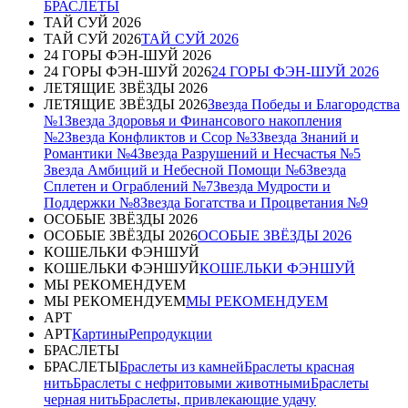
БРАСЛЕТЫ
ТАЙ СУЙ 2026
ТАЙ СУЙ 2026
ТАЙ СУЙ 2026
24 ГОРЫ ФЭН-ШУЙ 2026
24 ГОРЫ ФЭН-ШУЙ 2026
24 ГОРЫ ФЭН-ШУЙ 2026
ЛЕТЯЩИЕ ЗВЁЗДЫ 2026
ЛЕТЯЩИЕ ЗВЁЗДЫ 2026
Звезда Победы и Благородства
№1
Звезда Здоровья и Финансового накопления
№2
Звезда Конфликтов и Ссор №3
Звезда Знаний и
Романтики №4
Звезда Разрушений и Несчастья №5
Звезда Амбиций и Небесной Помощи №6
Звезда
Сплетен и Ограблений №7
Звезда Мудрости и
Поддержки №8
Звезда Богатства и Процветания №9
ОСОБЫЕ ЗВЁЗДЫ 2026
ОСОБЫЕ ЗВЁЗДЫ 2026
ОСОБЫЕ ЗВЁЗДЫ 2026
КОШЕЛЬКИ ФЭНШУЙ
КОШЕЛЬКИ ФЭНШУЙ
КОШЕЛЬКИ ФЭНШУЙ
МЫ РЕКОМЕНДУЕМ
МЫ РЕКОМЕНДУЕМ
МЫ РЕКОМЕНДУЕМ
АРТ
АРТ
Картины
Репродукции
БРАСЛЕТЫ
БРАСЛЕТЫ
Браслеты из камней
Браслеты красная
нить
Браслеты с нефритовыми животными
Браслеты
черная нить
Браслеты, привлекающие удачу