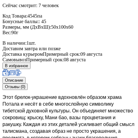
Сейчас смотрит: 7 человек
Код Товара:4545па
Бонусные баллы:: 45
Размеры, мм (ДхВхШ):50x100x60
Вес:90г
В наличии:
1
шт.
Доставим завтра или позже
Доставка курьером
Примерный срок:09 августа
Самовывоз
Примерный срок:08 августа
В избранное
Описание
Отзывы (0)
Этот брелок-украшение вдохновлён образом храма
Потала и несёт в себе многослойную символику
тибетской духовной культуры. Он объединяет множество
сокровищ: крыску, Мани бао, вазы процветания и
ракушку. Каждая из этих деталей усиливает общий смысл
талисмана, создавая образ не просто украшения, а
предмета, в котором собраны знаки благополучия,