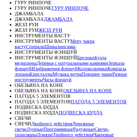
ГУРУ РИНПОЧЕ
ГУРУ РИНПОЧЕ
ГУРУ РИНПОЧЕ
ДЖАМБАЛА
ДЖАМБАЛА
ДЖАМБАЛА
ЖЕЗЛ РУИ
ЖЕЗЛ РУИ
ЖЕЗЛ РУИ
ИНСТРУМЕНТЫ ВАСТУ
ИНСТРУМЕНТЫ ВАСТУ
Меру чакра
васту
Спирали
Шивалингамы
ИНСТРУМЕНТЫ ФЭНШУЙ
ИНСТРУМЕНТЫ ФЭНШУЙ
Брелоки
Будда
медицины
Деревья с натуральными камнями
Зеркала
фэншуй
Изображения фэншуй
Колокольчики
Компасы
лопань
Кристаллы
Музыка ветра
Поющие чаши
Разные
инструменты
Часы фэншуй
ОБЕЗЬЯНА НА КОНЕ
ОБЕЗЬЯНА НА КОНЕ
ОБЕЗЬЯНА НА КОНЕ
ПАГОДА 5 ЭЛЕМЕНТОВ
ПАГОДА 5 ЭЛЕМЕНТОВ
ПАГОДА 5 ЭЛЕМЕНТОВ
ПОДВЕСКА БУДДА
ПОДВЕСКА БУДДА
ПОДВЕСКА БУДДА
СВЕЧИ
СВЕЧИ
Двойного действия
Денежные
свечи
Лунные
Программные
Радужные
Свечи-
талисманы
Тонкие
Тройного действия
Чакровые