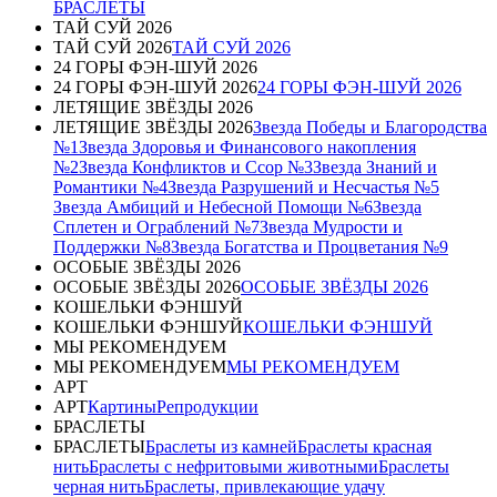
БРАСЛЕТЫ
ТАЙ СУЙ 2026
ТАЙ СУЙ 2026
ТАЙ СУЙ 2026
24 ГОРЫ ФЭН-ШУЙ 2026
24 ГОРЫ ФЭН-ШУЙ 2026
24 ГОРЫ ФЭН-ШУЙ 2026
ЛЕТЯЩИЕ ЗВЁЗДЫ 2026
ЛЕТЯЩИЕ ЗВЁЗДЫ 2026
Звезда Победы и Благородства
№1
Звезда Здоровья и Финансового накопления
№2
Звезда Конфликтов и Ссор №3
Звезда Знаний и
Романтики №4
Звезда Разрушений и Несчастья №5
Звезда Амбиций и Небесной Помощи №6
Звезда
Сплетен и Ограблений №7
Звезда Мудрости и
Поддержки №8
Звезда Богатства и Процветания №9
ОСОБЫЕ ЗВЁЗДЫ 2026
ОСОБЫЕ ЗВЁЗДЫ 2026
ОСОБЫЕ ЗВЁЗДЫ 2026
КОШЕЛЬКИ ФЭНШУЙ
КОШЕЛЬКИ ФЭНШУЙ
КОШЕЛЬКИ ФЭНШУЙ
МЫ РЕКОМЕНДУЕМ
МЫ РЕКОМЕНДУЕМ
МЫ РЕКОМЕНДУЕМ
АРТ
АРТ
Картины
Репродукции
БРАСЛЕТЫ
БРАСЛЕТЫ
Браслеты из камней
Браслеты красная
нить
Браслеты с нефритовыми животными
Браслеты
черная нить
Браслеты, привлекающие удачу