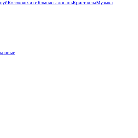
шуй
Колокольчики
Компасы лопань
Кристаллы
Музыка
кровые