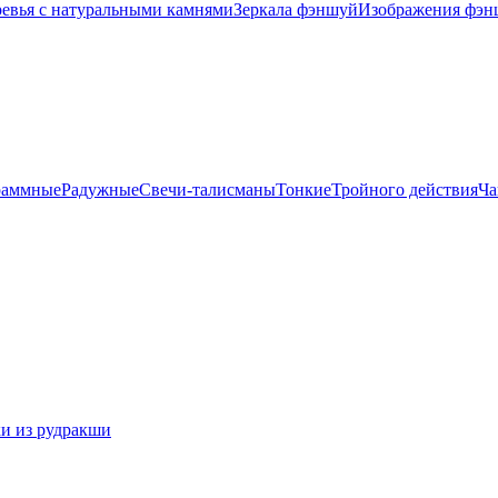
евья с натуральными камнями
Зеркала фэншуй
Изображения фэн
раммные
Радужные
Свечи-талисманы
Тонкие
Тройного действия
Ча
и из рудракши