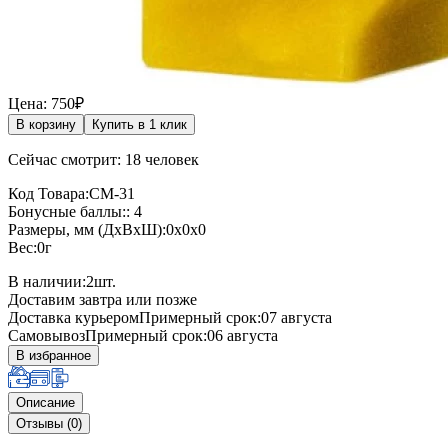
Цена: 750₽
В корзину
Купить в 1 клик
Сейчас смотрит: 18 человек
Код Товара:СМ-31
Бонусные баллы:: 4
Размеры, мм (ДхВхШ):0x0x0
Вес:0г
В наличии:
2
шт.
Доставим завтра или позже
Доставка курьером
Примерный срок:07 августа
Самовывоз
Примерный срок:06 августа
В избранное
Описание
Отзывы (0)