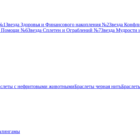
 №1
Звезда Здоровья и Финансового накопления №2
Звезда Конфл
й Помощи №6
Звезда Сплетен и Ограблений №7
Звезда Мудрости
аслеты с нефритовыми животными
Браслеты черная нить
Браслет
лингамы