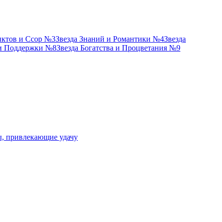
иктов и Ссор №3
Звезда Знаний и Романтики №4
Звезда
 и Поддержки №8
Звезда Богатства и Процветания №9
ы, привлекающие удачу