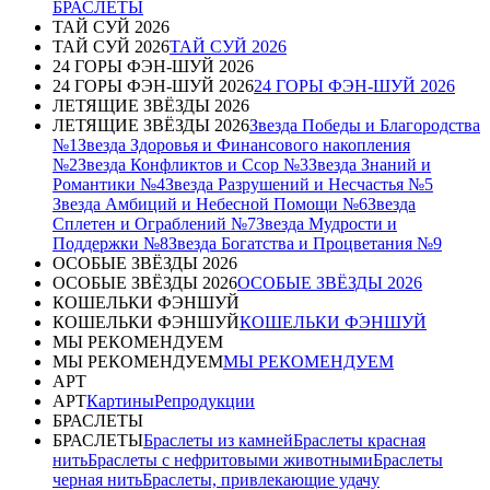
БРАСЛЕТЫ
ТАЙ СУЙ 2026
ТАЙ СУЙ 2026
ТАЙ СУЙ 2026
24 ГОРЫ ФЭН-ШУЙ 2026
24 ГОРЫ ФЭН-ШУЙ 2026
24 ГОРЫ ФЭН-ШУЙ 2026
ЛЕТЯЩИЕ ЗВЁЗДЫ 2026
ЛЕТЯЩИЕ ЗВЁЗДЫ 2026
Звезда Победы и Благородства
№1
Звезда Здоровья и Финансового накопления
№2
Звезда Конфликтов и Ссор №3
Звезда Знаний и
Романтики №4
Звезда Разрушений и Несчастья №5
Звезда Амбиций и Небесной Помощи №6
Звезда
Сплетен и Ограблений №7
Звезда Мудрости и
Поддержки №8
Звезда Богатства и Процветания №9
ОСОБЫЕ ЗВЁЗДЫ 2026
ОСОБЫЕ ЗВЁЗДЫ 2026
ОСОБЫЕ ЗВЁЗДЫ 2026
КОШЕЛЬКИ ФЭНШУЙ
КОШЕЛЬКИ ФЭНШУЙ
КОШЕЛЬКИ ФЭНШУЙ
МЫ РЕКОМЕНДУЕМ
МЫ РЕКОМЕНДУЕМ
МЫ РЕКОМЕНДУЕМ
АРТ
АРТ
Картины
Репродукции
БРАСЛЕТЫ
БРАСЛЕТЫ
Браслеты из камней
Браслеты красная
нить
Браслеты с нефритовыми животными
Браслеты
черная нить
Браслеты, привлекающие удачу