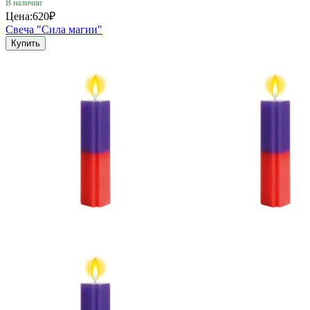
В наличии
Цена:
620₽
Свеча "Сила магии"
Купить