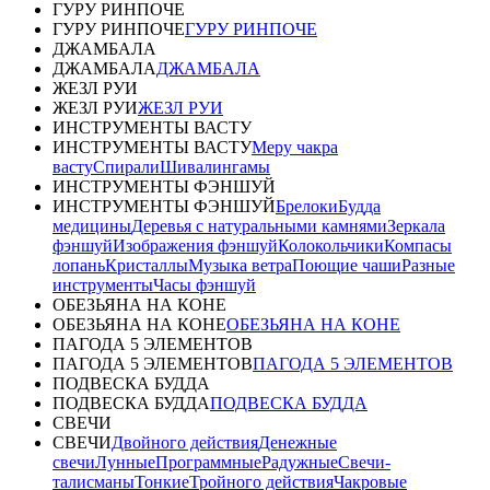
ГУРУ РИНПОЧЕ
ГУРУ РИНПОЧЕ
ГУРУ РИНПОЧЕ
ДЖАМБАЛА
ДЖАМБАЛА
ДЖАМБАЛА
ЖЕЗЛ РУИ
ЖЕЗЛ РУИ
ЖЕЗЛ РУИ
ИНСТРУМЕНТЫ ВАСТУ
ИНСТРУМЕНТЫ ВАСТУ
Меру чакра
васту
Спирали
Шивалингамы
ИНСТРУМЕНТЫ ФЭНШУЙ
ИНСТРУМЕНТЫ ФЭНШУЙ
Брелоки
Будда
медицины
Деревья с натуральными камнями
Зеркала
фэншуй
Изображения фэншуй
Колокольчики
Компасы
лопань
Кристаллы
Музыка ветра
Поющие чаши
Разные
инструменты
Часы фэншуй
ОБЕЗЬЯНА НА КОНЕ
ОБЕЗЬЯНА НА КОНЕ
ОБЕЗЬЯНА НА КОНЕ
ПАГОДА 5 ЭЛЕМЕНТОВ
ПАГОДА 5 ЭЛЕМЕНТОВ
ПАГОДА 5 ЭЛЕМЕНТОВ
ПОДВЕСКА БУДДА
ПОДВЕСКА БУДДА
ПОДВЕСКА БУДДА
СВЕЧИ
СВЕЧИ
Двойного действия
Денежные
свечи
Лунные
Программные
Радужные
Свечи-
талисманы
Тонкие
Тройного действия
Чакровые