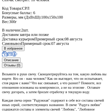
Код Товара:СРЛ
Бонусные баллы:: 6
Размеры, мм (ДхВхШ):100x150x100
Вес:300г
В наличии:
2
шт.
Доставим завтра или позже
Доставка курьером
Примерный срок:08 августа
Самовывоз
Примерный срок:07 августа
В избранное
Описание
Отзывы (0)
Возьмите в руки свечу. Сконцентрируйтесь на том, какую любовь вы
ищете. Кто он - ваш человек? Как он выглядит, что он испытывает,
стоя рядом с вами? Что вас связывает, а что разнит? Помните, все
отношения основаны на компромиссе, а не на эгоизме .
Оставьте
свечу догорать, а затем бросьте отработку в текущую воду.
Каждая свеча серии "Радужная" содержит в себе все составы свечей
иных серий, соответствующих названию. В свече "Радуга любви"
содержатся составы и элементы свечей "Любовь", "Любовное