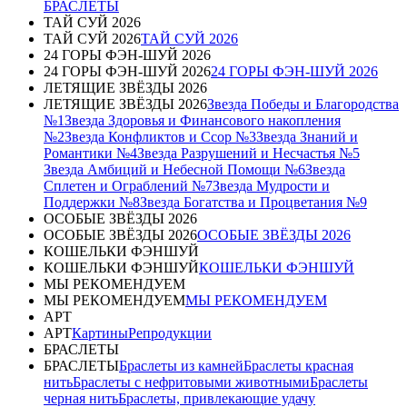
БРАСЛЕТЫ
ТАЙ СУЙ 2026
ТАЙ СУЙ 2026
ТАЙ СУЙ 2026
24 ГОРЫ ФЭН-ШУЙ 2026
24 ГОРЫ ФЭН-ШУЙ 2026
24 ГОРЫ ФЭН-ШУЙ 2026
ЛЕТЯЩИЕ ЗВЁЗДЫ 2026
ЛЕТЯЩИЕ ЗВЁЗДЫ 2026
Звезда Победы и Благородства
№1
Звезда Здоровья и Финансового накопления
№2
Звезда Конфликтов и Ссор №3
Звезда Знаний и
Романтики №4
Звезда Разрушений и Несчастья №5
Звезда Амбиций и Небесной Помощи №6
Звезда
Сплетен и Ограблений №7
Звезда Мудрости и
Поддержки №8
Звезда Богатства и Процветания №9
ОСОБЫЕ ЗВЁЗДЫ 2026
ОСОБЫЕ ЗВЁЗДЫ 2026
ОСОБЫЕ ЗВЁЗДЫ 2026
КОШЕЛЬКИ ФЭНШУЙ
КОШЕЛЬКИ ФЭНШУЙ
КОШЕЛЬКИ ФЭНШУЙ
МЫ РЕКОМЕНДУЕМ
МЫ РЕКОМЕНДУЕМ
МЫ РЕКОМЕНДУЕМ
АРТ
АРТ
Картины
Репродукции
БРАСЛЕТЫ
БРАСЛЕТЫ
Браслеты из камней
Браслеты красная
нить
Браслеты с нефритовыми животными
Браслеты
черная нить
Браслеты, привлекающие удачу