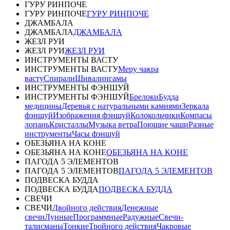
ГУРУ РИНПОЧЕ
ГУРУ РИНПОЧЕ
ГУРУ РИНПОЧЕ
ДЖАМБАЛА
ДЖАМБАЛА
ДЖАМБАЛА
ЖЕЗЛ РУИ
ЖЕЗЛ РУИ
ЖЕЗЛ РУИ
ИНСТРУМЕНТЫ ВАСТУ
ИНСТРУМЕНТЫ ВАСТУ
Меру чакра
васту
Спирали
Шивалингамы
ИНСТРУМЕНТЫ ФЭНШУЙ
ИНСТРУМЕНТЫ ФЭНШУЙ
Брелоки
Будда
медицины
Деревья с натуральными камнями
Зеркала
фэншуй
Изображения фэншуй
Колокольчики
Компасы
лопань
Кристаллы
Музыка ветра
Поющие чаши
Разные
инструменты
Часы фэншуй
ОБЕЗЬЯНА НА КОНЕ
ОБЕЗЬЯНА НА КОНЕ
ОБЕЗЬЯНА НА КОНЕ
ПАГОДА 5 ЭЛЕМЕНТОВ
ПАГОДА 5 ЭЛЕМЕНТОВ
ПАГОДА 5 ЭЛЕМЕНТОВ
ПОДВЕСКА БУДДА
ПОДВЕСКА БУДДА
ПОДВЕСКА БУДДА
СВЕЧИ
СВЕЧИ
Двойного действия
Денежные
свечи
Лунные
Программные
Радужные
Свечи-
талисманы
Тонкие
Тройного действия
Чакровые