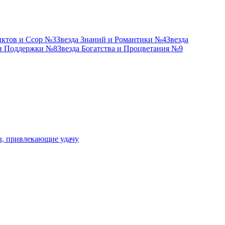
иктов и Ссор №3
Звезда Знаний и Романтики №4
Звезда
 и Поддержки №8
Звезда Богатства и Процветания №9
ы, привлекающие удачу