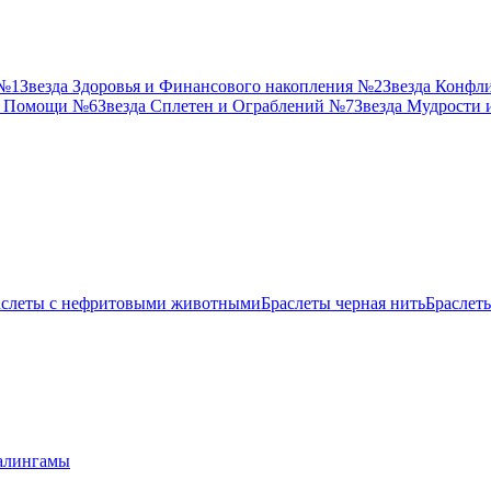
 №1
Звезда Здоровья и Финансового накопления №2
Звезда Конфл
й Помощи №6
Звезда Сплетен и Ограблений №7
Звезда Мудрости
аслеты с нефритовыми животными
Браслеты черная нить
Браслет
лингамы