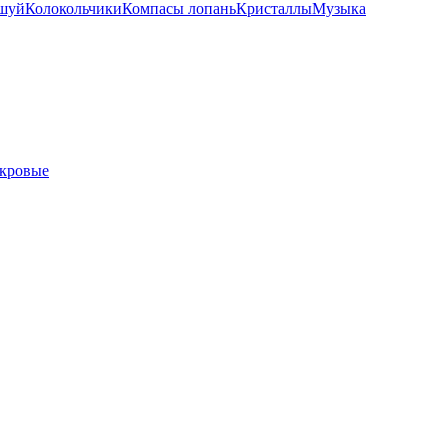
шуй
Колокольчики
Компасы лопань
Кристаллы
Музыка
кровые