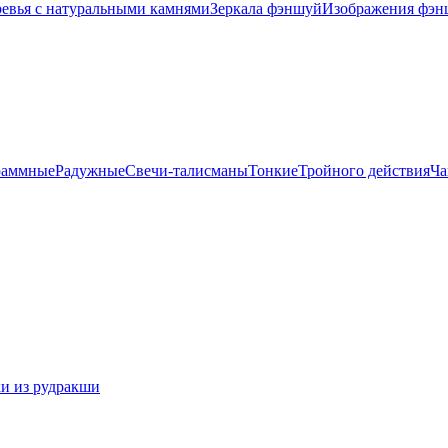
евья с натуральными камнями
Зеркала фэншуй
Изображения фэн
раммные
Радужные
Свечи-талисманы
Тонкие
Тройного действия
Ча
и из рудракши