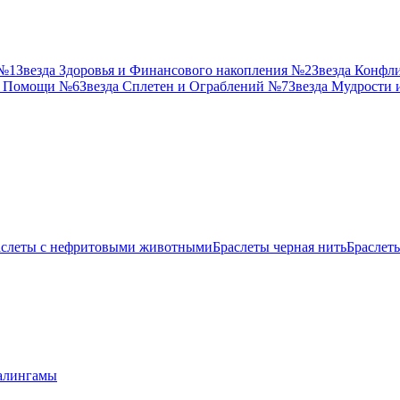
 №1
Звезда Здоровья и Финансового накопления №2
Звезда Конфл
й Помощи №6
Звезда Сплетен и Ограблений №7
Звезда Мудрости
аслеты с нефритовыми животными
Браслеты черная нить
Браслет
лингамы