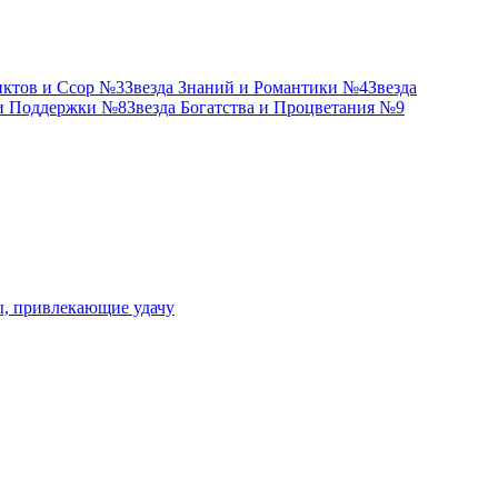
иктов и Ссор №3
Звезда Знаний и Романтики №4
Звезда
 и Поддержки №8
Звезда Богатства и Процветания №9
ы, привлекающие удачу