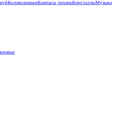
шуй
Колокольчики
Компасы лопань
Кристаллы
Музыка
кровые