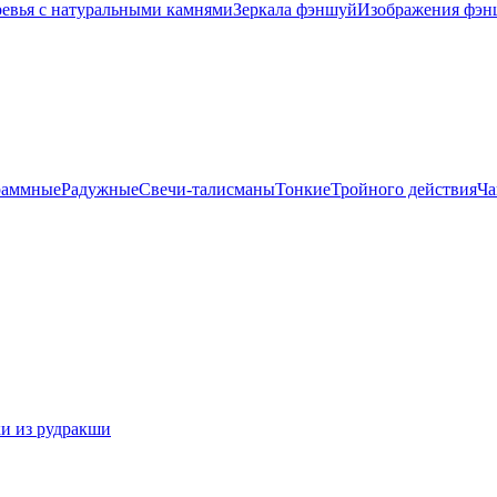
евья с натуральными камнями
Зеркала фэншуй
Изображения фэн
раммные
Радужные
Свечи-талисманы
Тонкие
Тройного действия
Ча
и из рудракши